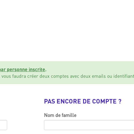
ar personne inscrite
.
l vous faudra créer deux comptes avec deux emails ou identifiant
PAS ENCORE DE COMPTE ?
Nom de famille